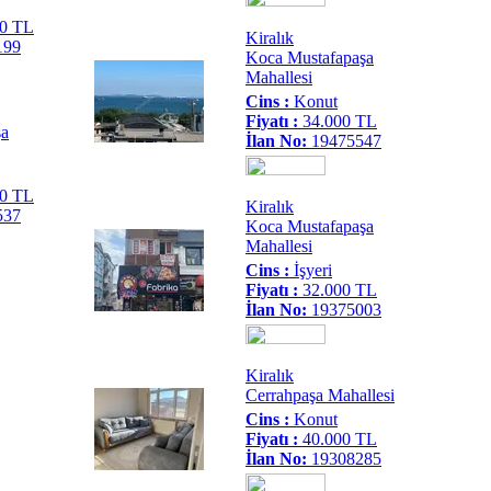
00 TL
Kiralık
199
Koca Mustafapaşa
Mahallesi
Cins :
Konut
Fiyatı :
34.000 TL
şa
İlan No:
19475547
00 TL
Kiralık
537
Koca Mustafapaşa
Mahallesi
Cins :
İşyeri
Fiyatı :
32.000 TL
İlan No:
19375003
Kiralık
Cerrahpaşa Mahallesi
Cins :
Konut
Fiyatı :
40.000 TL
İlan No:
19308285