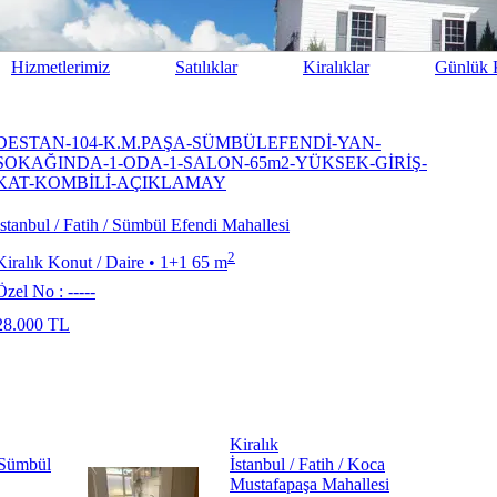
Hizmetlerimiz
Satılıklar
Kiralıklar
Günlük K
DESTAN-104-K.M.PAŞA-SÜMBÜLEFENDİ-YAN-
SOKAĞINDA-1-ODA-1-SALON-65m2-YÜKSEK-GİRİŞ-
KAT-KOMBİLİ-AÇIKLAMAY
İstanbul / Fatih / Sümbül Efendi Mahallesi
2
Kiralık Konut / Daire
•
1+1 65 m
Özel No : -----
28.000
TL
Kiralık
/ Sümbül
İstanbul / Fatih / Koca
Mustafapaşa Mahallesi