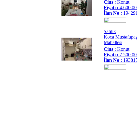
Cins :
Konut
Fiyatı :
4.600.0
İlan No :
19429
Satılık
Koca Mustafapa
Mahallesi
Cins :
Konut
Fiyatı :
7.500.0
İlan No :
19381