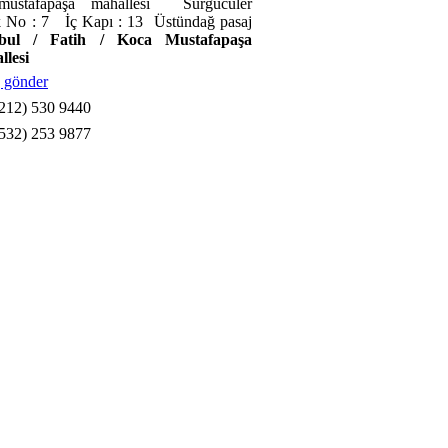
mustafapaşa mahallesi Sürgücüler
 No : 7 İç Kapı : 13 Üstündağ pasaj
nbul / Fatih / Koca Mustafapaşa
llesi
 gönder
212) 530 9440
532) 253 9877