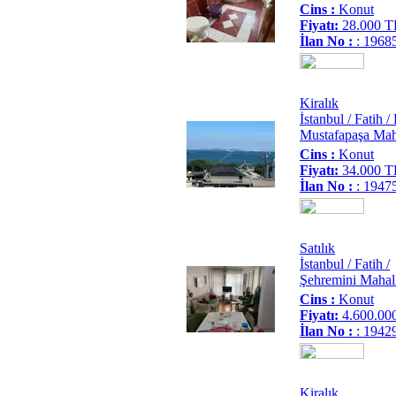
Cins :
Konut
Fiyatı:
28.000 T
İlan No :
: 1968
Kiralık
İstanbul / Fatih 
Mustafapaşa Mah
Cins :
Konut
Fiyatı:
34.000 T
İlan No :
: 1947
Satılık
İstanbul / Fatih /
Şehremini Mahall
Cins :
Konut
Fiyatı:
4.600.00
İlan No :
: 1942
Kiralık