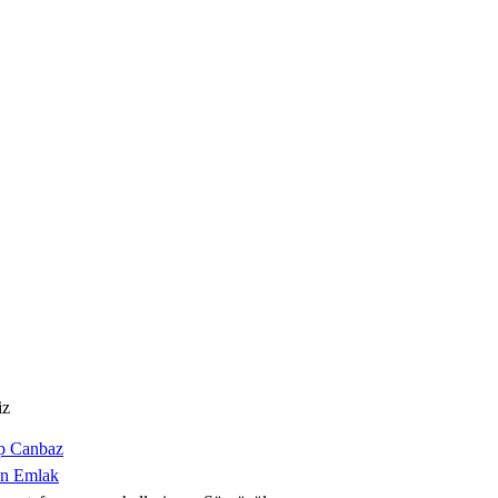
iz
p Canbaz
an Emlak