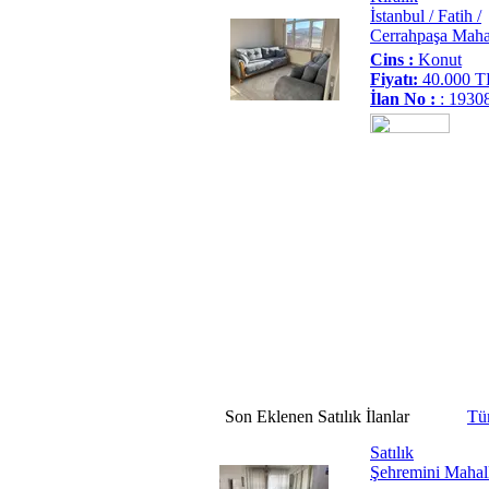
İstanbul / Fatih /
Cerrahpaşa Mahal
Cins :
Konut
Fiyatı:
40.000 T
İlan No :
: 1930
Son
Eklenen
Satılık
İlanlar
Tü
Satılık
Şehremini Mahall