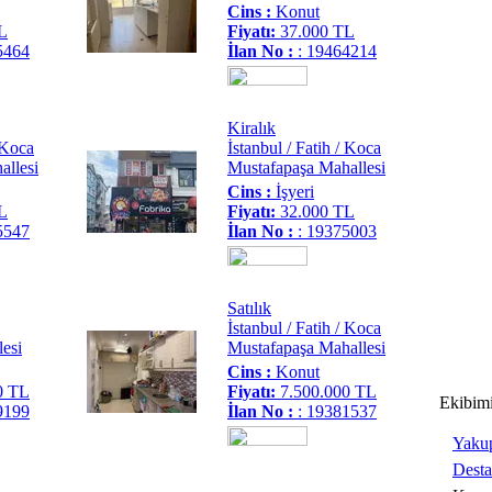
Cins :
Konut
L
Fiyatı:
37.000 TL
5464
İlan No :
: 19464214
Kiralık
/ Koca
İstanbul / Fatih / Koca
allesi
Mustafapaşa Mahallesi
Cins :
İşyeri
L
Fiyatı:
32.000 TL
5547
İlan No :
: 19375003
Satılık
İstanbul / Fatih / Koca
esi
Mustafapaşa Mahallesi
Cins :
Konut
0 TL
Fiyatı:
7.500.000 TL
Ekibim
9199
İlan No :
: 19381537
Yaku
Dest