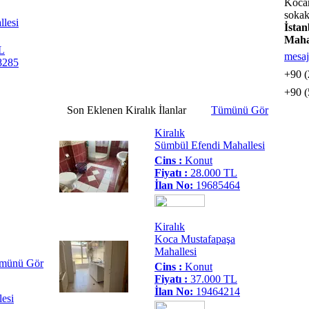
Koca
sokak
lesi
İsta
Maha
L
mesaj
8285
+90 (
+90 (
Son
Eklenen
Kiralık
İlanlar
Tümünü Gör
Kiralık
Sümbül Efendi Mahallesi
Cins :
Konut
Fiyatı :
28.000 TL
İlan No:
19685464
Kiralık
Koca Mustafapaşa
Mahallesi
münü Gör
Cins :
Konut
Fiyatı :
37.000 TL
İlan No:
19464214
esi