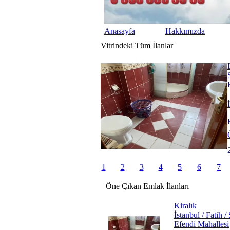
Anasayfa
Hakkımızda
Vitrindeki
Tüm
İlanlar
1
2
3
4
5
6
7
Öne
Çıkan
Emlak
İlanları
Kiralık
İstanbul / Fatih 
Efendi Mahallesi