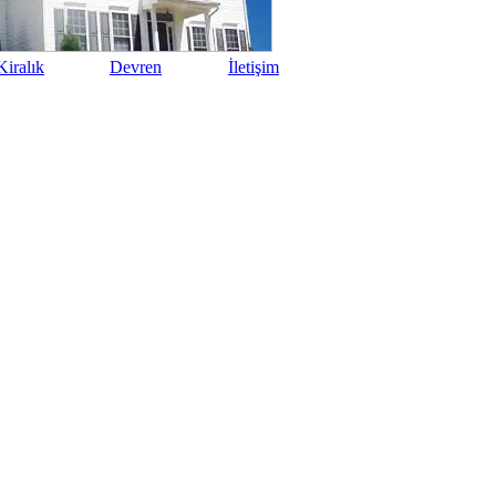
iralık
Devren
İletişim